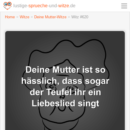
lustige-
sprueche
-und-
witze
.de
Home
Witze
Deine Mutter-Witze
Witz #620