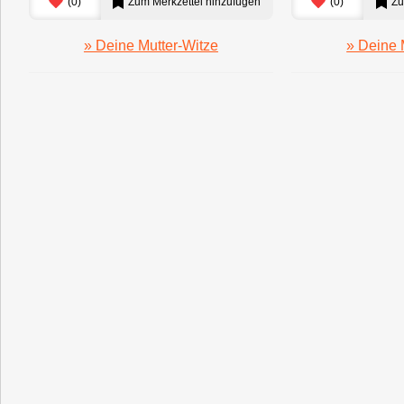
(
0
)
Zum Merkzettel hinzufügen
(
0
)
Zu
» Deine Mutter-Witze
» Deine 