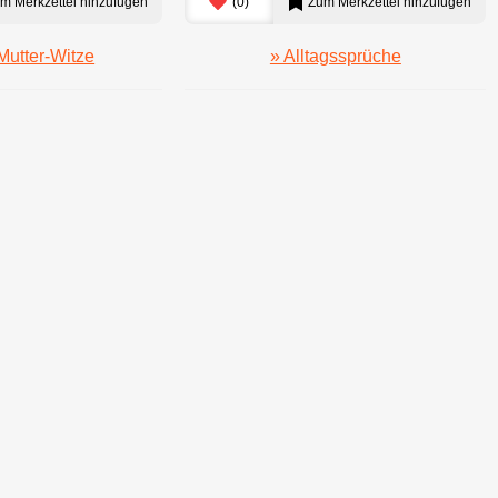
m Merkzettel hinzufügen
(
0
)
Zum Merkzettel hinzufügen
Mutter-Witze
» Alltagssprüche