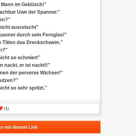
in Mann im Gebüsch!”
Nachbar Uwe der Spanner.”
fen?”
nicht ausrutscht”
Spanner durch sein Fernglas!”
e Titten das Dreckschwein.”
en?”
icht so schmiert”
 nackt, er ist nackt!!”
einen der perverse Wichser!”
nutzen?”
cht so sehr spritzt.”
(
1
)
s mit diesem Link