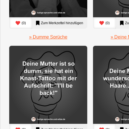
(
0
)
Zum Merkzettel hinzufügen
(
0
)
Zu
» Dumme Sprüche
» Deine 