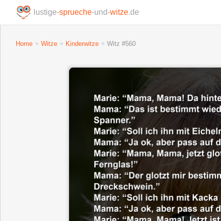
lustige-
sprueche
-und-
witze
.de
Home
Witze
Kinderwitze
Witz #560