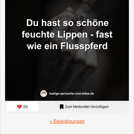
(
0
)
Zum Merkzettel hinzufügen
» Beleidigungen