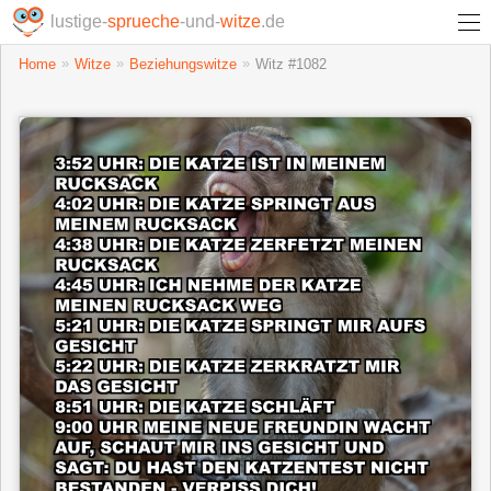
lustige-
sprueche
-und-
witze
.de
Home
Witze
Beziehungswitze
Witz #1082