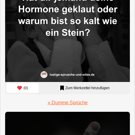
(
0
)
Zum Merkzettel hinzufügen
» Dumme Sprüche